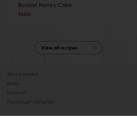
Russian Honey Cake
Resep
View all recipes
Semua produk
Resep
Layanan
Pandangan Konsumen
Tentang Puratos
Organisasi Kami
Cara Kami Berkegiatan