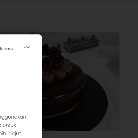
enggunakan
a untuk
h lanjut,