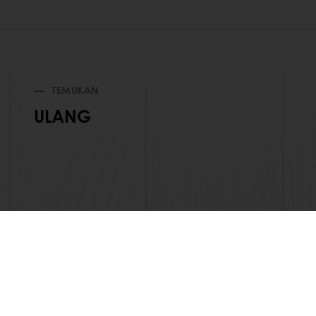
TEMUKAN
ULANG
Semua produk
Tentang Pur
Resep
Organisasi 
Layanan
Cara Kami 