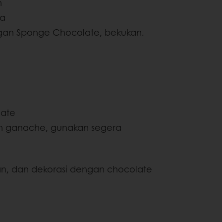
n
ta
an Sponge Chocolate, bekukan.
late
 ganache, gunakan segera
n, dan dekorasi dengan chocolate