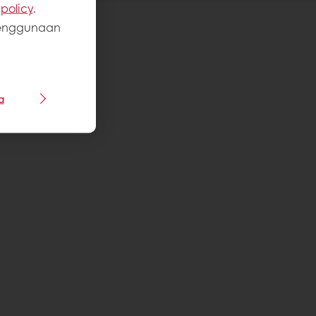
policy
.
penggunaan
a