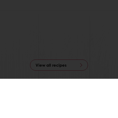
View all recipes
atos
Kami
Berkegiatan