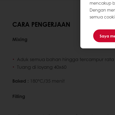
mencakup ba
Dengan meng
semua cooki
CARA PENGERJAAN
Saya m
Mixing
Aduk semua bahan hingga tercampur rata
Tuang di loyang 40x60
Baked :
180°C/35 menit
Filling