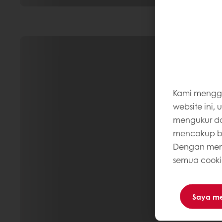
Kami mengg
website ini,
mengukur dan
mencakup ba
Dengan meng
semua cooki
Saya m