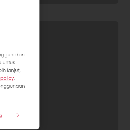
enggunakan
a untuk
h lanjut,
policy
.
penggunaan
a