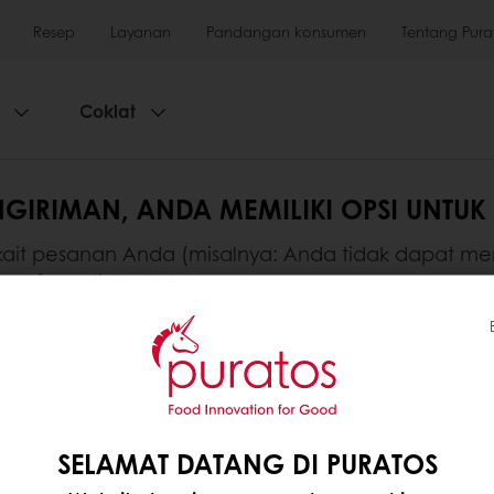
Resep
Layanan
Pandangan konsumen
Tentang Pura
Coklat
NGIRIMAN, ANDA MEMILIKI OPSI UNT
kait pesanan Anda (misalnya: Anda tidak dapat m
akan formulir kontak.
atos
Kami
Berkegiatan
SELAMAT DATANG DI PURATOS
ami