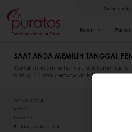
Semua produk
Bakeri
Patiseri
SAAT ANDA MEMILIH TANGGAL PE
Gunakan kolom ini hanya untuk komentar ter
hari, dll.). Untuk pertanyaan lain, silakan gun
Semua produk
Tentang Pur
Resep
Organisasi 
Layanan
Cara Kami 
Pandangan Konsumen
Komitmen K