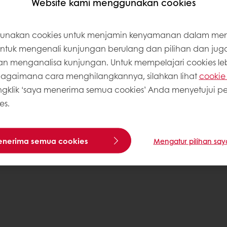
Website kami menggunakan cookies
mi
unakan cookies untuk menjamin kenyamanan dalam m
mi
 untuk mengenali kunjungan berulang dan pilihan dan jug
ekerjaan
 menganalisa kunjungan. Untuk mempelajari cookies lebi
gaimana cara menghilangkannya, silahkan lihat
cookie 
klik ‘saya menerima semua cookies’ Anda menyetujui 
es.
Syar
enerima semua cookies
Mengatur pilihan say