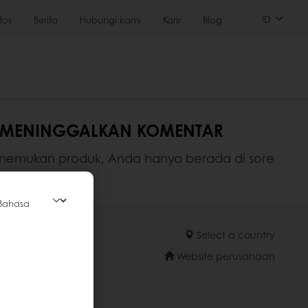
ID
tos
Berita
Hubungi kami
Karir
Blog
UK MENINGGALKAN KOMENTAR
enemukan produk, Anda hanya berada di sore
Select a country
Website perusahaan