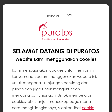
Togg
navi
MEMERIKSA JUMLAH YANG DIPESAN
Kemasan produk tertera di bagian "Detail"
pada lembar produk dan di kolom "Kemasan"
SELAMAT DATANG DI PURATOS
pada bagian "Produk Saya". Untuk
Website kami menggunakan cookies
memastikan jumlah yang dipesan, selalu lihat
jumlah yang tertera di "Kemasan". Jangan
Kami menggunakan cookies untuk menjamin
pertimbangkan informasi yang ada di
kenyamanan dalam menggunakan website ini,
deskripsi. Ini adalah data logistik yang tidak
untuk mengenali kunjungan berulang dan
sesuai dengan jumlah yang dapat Anda
pilihan dan juga untuk mengukur dan
pesan.
menganalisa kunjungan. Untuk mempelajari
cookies lebih lanjut, mencakup bagaimana
Contoh: Pir Williams ukuran sedang dalam
cara menghilangkannya, silahkan lihat
cookie
sirup ringan Italia. Jumlah yang perlu