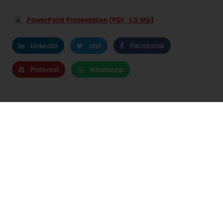
PowerPoint Presentation (PDF, 1.0 Mb)
LinkedIn
unit
Facebook
Pinterest
WhatsApp
Semua produk
Resep
Layanan
Pandangan Konsumen
Tentang Puratos