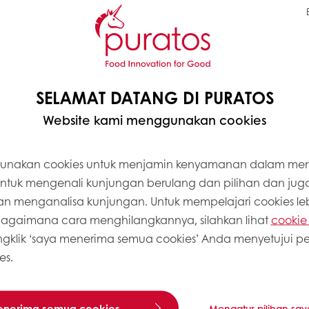
ngah dan Selatan, juga jenis cokelat yang tertua, t
entan terhadap berbagai jenis ancaman lingkungan
 seluas 140 hektar di Tikul, di daerah Yukatan, M
SELAMAT DATANG DI PURATOS
 dari 100.000 pohon di sana, kami ingin tidak han
ingkungan dan keanekaragaman hayati daerah setem
Website kami menggunakan cookies
unakan cookies untuk menjamin kenyamanan dalam m
ja yang aman dan stabil bagi masyarakat setempa
 untuk mengenali kunjungan berulang dan pilihan dan jug
nen yang memungkinkan mereka menyiapkan cokela
 menganalisa kunjungan. Untuk mempelajari cookies lebi
gaimana cara menghilangkannya, silahkan lihat
cookie 
AT
klik ‘saya menerima semua cookies’ Anda menyetujui 
ersumbangsih bagi pelestarian lingkungan, pariwisa
es.
yah setempat.
enerima semua cookies
Mengatur pilihan say