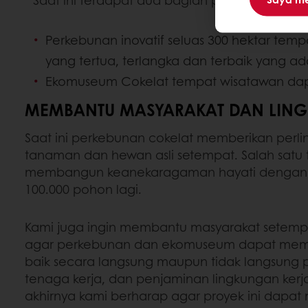
Saat ini terdapat dua bagian proyek Tikul:
Perkebunan inovatif seluas 300 hektar tem
yang tertua, terlangka dan terbaik yang ad
Ekomuseum Cokelat tempat wisatawan dapa
MEMBANTU MASYARAKAT DAN LIN
Saat ini perkebunan cokelat memberikan perl
tanaman dan hewan asli setempat. Salah satu 
membangun keanekaragaman hayati dengan 
100.000 pohon lagi.
Kami juga ingin membantu masyarakat setem
agar perkebunan dan ekomuseum dapat mem
baik secara langsung maupun tidak langsung
tenaga kerja, dan penjaminan lingkungan ker
akhirnya kami berharap agar proyek ini dapa