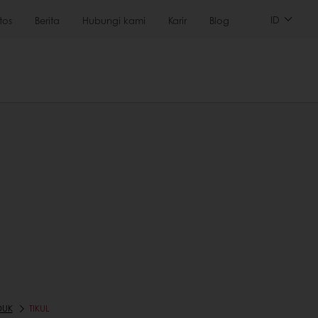
ID
tos
Berita
Hubungi kami
Karir
Blog
DUK
TIKUL