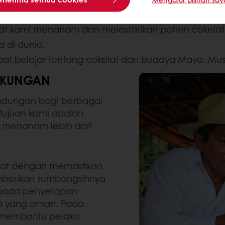
pat kami menanam dan melestarikan pohon cokelat cr
a di dunia.
t belajar tentang cokelat dan budaya Maya. Muse
GKUNGAN
indungan bagi berbagai
tujuan kami adalah
menanam lebih dari
pat dengan memastikan
berikan sumbangsihnya
 pada penyerapan
ja yang aman. Pada
t membantu pelaku