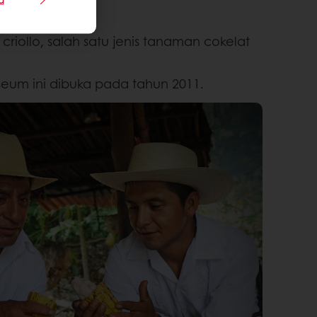
iollo, salah satu jenis tanaman cokelat
um ini dibuka pada tahun 2011.