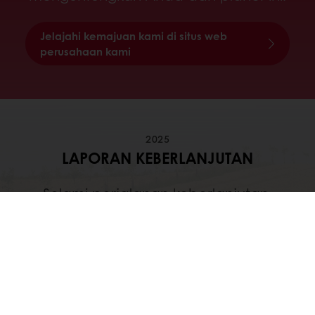
Jelajahi kemajuan kami di situs web
perusahaan kami
2025
LAPORAN KEBERLANJUTAN
Selami perjalanan keberlanjutan,
ambisi, dan kemajuan kami
Unduh Sorotan Keberlanjutan 2025
kami